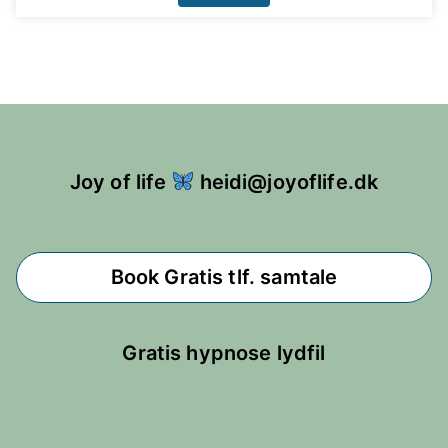
Joy of life
heidi@joyoflife.dk
Book Gratis tlf. samtale
Gratis hypnose lydfil
Mail
Facebook
Instagram
YouTube