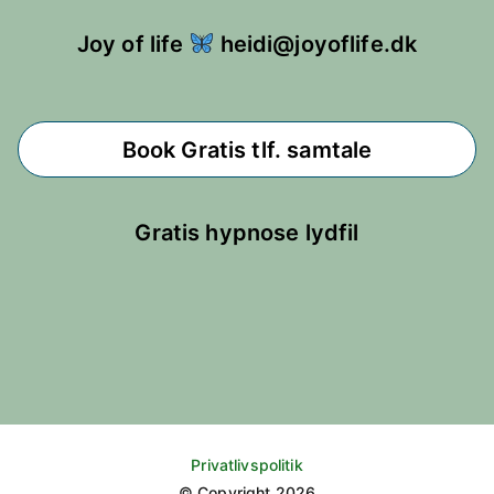
Joy of life
heidi@joyoflife.dk
Book Gratis tlf. samtale
Gratis hypnose lydfil
Mail
Facebook
Instagram
YouTube
Privatlivspoliti
k
© Copyright 2026