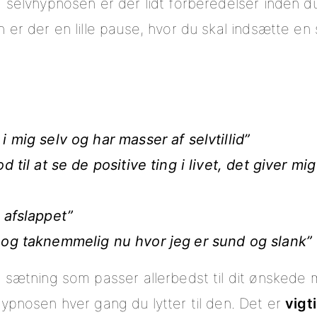
 selvhypnosen er der lidt forberedelser inden du
 er der en lille pause, hvor du skal indsætte en
i mig selv og har masser af selvtillid”
od til at se de positive ting i livet, det giver m
g afslappet”
d og taknemmelig nu hvor jeg
er sund og slank”
 sætning som passer allerbedst til dit ønskede 
ypnosen hver gang du lytter til den. Det er
vigt