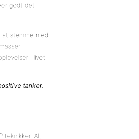
hvor godt det
til at stemme med
e masser
plevelser i livet
positive tanker.
teknikker. Alt