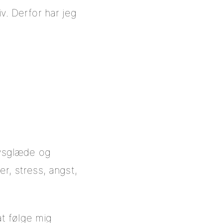
iv. Derfor har jeg
ivsglæde og
r, stress, angst,
t følge mig