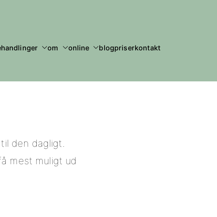
ehandlinger
om
online
blog
priser
kontakt
til den dagligt.
 få mest muligt ud