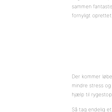
sammen fantastiske
fornyligt oprette
Der kommer løben
mindre stress og
hjælp til rygesto
Så tag endelig et