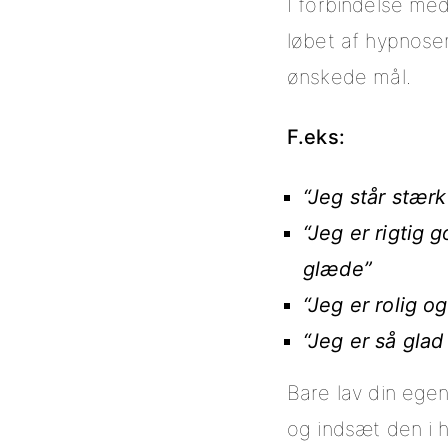
I forbindelse med
løbet af hypnosen
ønskede mål.
F.eks:
“Jeg står stærk 
“Jeg er rigtig g
glæde”
“Jeg er rolig o
“Jeg er så gla
Bare lav din egen
og indsæt den i h