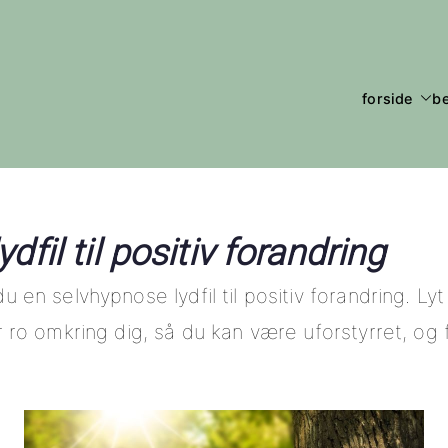
forside
b
se
talt overskud og livsglæde
dfil til positiv forandring
 en selvhypnose lydfil til positiv forandring. Lyt 
r ro omkring dig, så du kan være uforstyrret, og