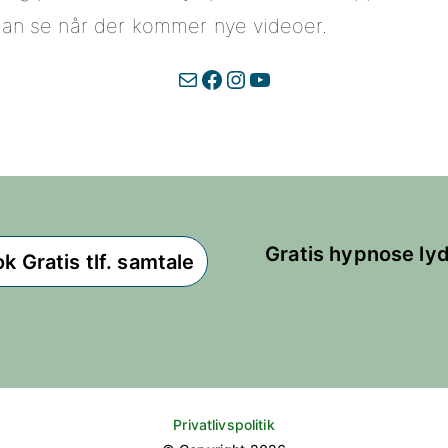
kan se når der kommer nye videoer.
Mail
Facebook
Instagram
YouTube
Gratis hypnose lyd
k Gratis tlf. samtale
Privatlivspoliti
k