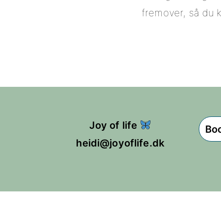
fremover, så du 
Joy of life
Boo
heidi@joyoflife.dk