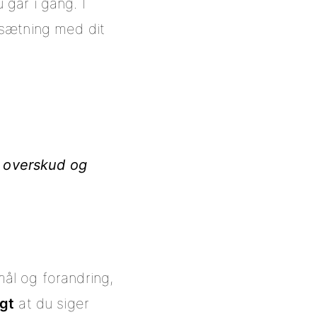
 går i gang. I
 sætning med dit
ig overskud og
mål og forandring,
igt
at du siger