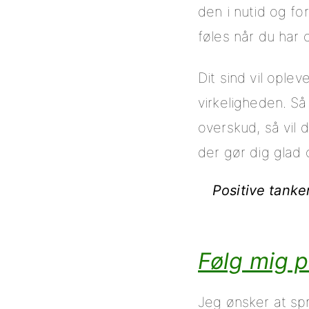
den i nutid og fo
føles når du har 
Dit sind vil opl
virkeligheden. Så
overskud, så vil d
der gør dig glad 
Positive tanker
Følg mig 
Jeg ønsker at sp