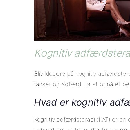
Kognitiv adfærdstera
Bliv klogere på kognitiv adfærdste
tanker og adfærd for at opnå et be
Hvad er kognitiv adf
Kognitiv adfærdsterapi (KAT) er en