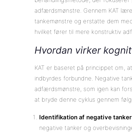
behandlingsmetode, der fokuserer
adfærdsmønstre. Gennem KAT lærer 
tankemønstre og erstatte dem med
hvilket fører til mere konstruktiv 
Hvordan virker kogni
KAT er baseret på princippet om, at
indbyrdes forbundne. Negative tanke
adfærdsmønstre, som igen kan fors
at bryde denne cyklus gennem følge
Identifikation af negative tanker
negative tanker og overbevisninge