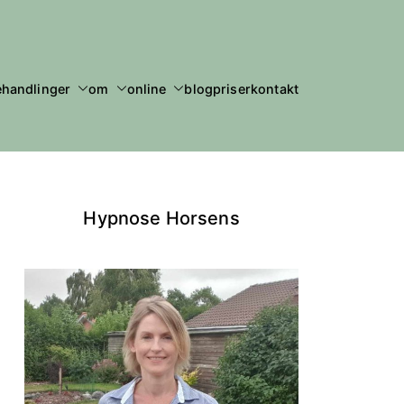
ehandlinger
om
online
blog
priser
kontakt
Hypnose Horsens