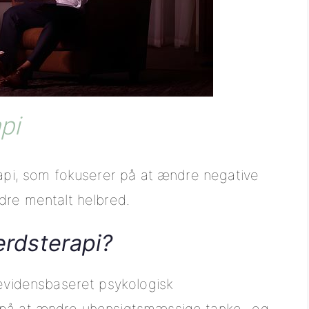
pi
rapi, som fokuserer på at ændre negative
dre mentalt helbred.
ærdsterapi?
 evidensbaseret psykologisk