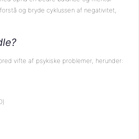
orstå og bryde cyklussen af negativitet,
dle?
 bred vifte af psykiske problemer, herunder:
D)