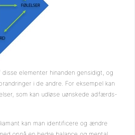
f disse elementer hinanden gensidigt, og
forandringer i de andre. For eksempel kan
følelser, som kan udløse uønskede adfærds-
diamant kan man identificere og ændre
med opnå en bedre balance og mental