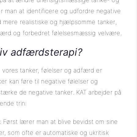
 på at ændre uhensigtsmæssige tanke- og
man at identificere og udfordre negative
 mere realistiske og hjælpsomme tanker,
adfærd og forbedret følelsesmæssig velvære.
tiv adfærdsterapi?
 vores tanker, følelser og adfærd er
r kan føre til negative følelser og
tærke de negative tanker. KAT arbejder på
nde trin:
: Først lærer man at blive bevidst om sine
r, som ofte er automatiske og ukritisk