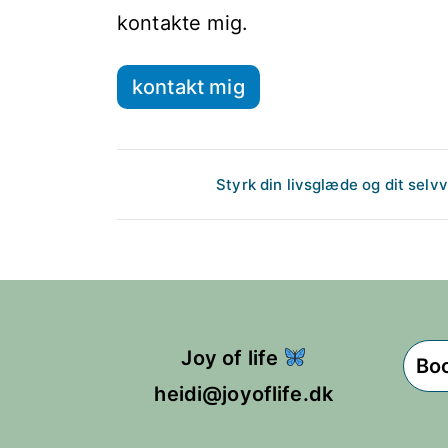
kontakte mig.
kontakt mig
Indlægsnavigation
Styrk din livsglæde og dit selv
Joy of life
Boo
heidi@joyoflife.dk