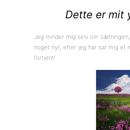
Dette er mit 
Jeg minder mig selv om sætningen, 
noget nyt, efter jeg har sat mig e
fortjent!