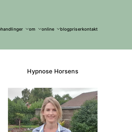
ehandlinger
om
online
blog
priser
kontakt
Hypnose Horsens