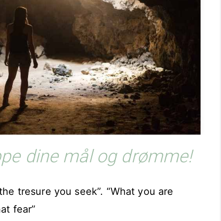
oppe dine mål og drømme!
 the tresure you seek”. “What you are
at fear”